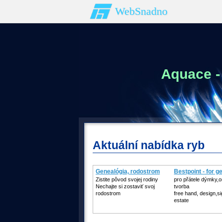
WebSnadno
Aquace -
Aktuální nabídka ryb
Genealógia, rodostrom
Bestpoint - for 
Zistite pôvod svojej rodiny
pro přátele dýmky,or
Nechajte si zostaviť svoj
tvorba
rodostrom
free hand, design,s
estate