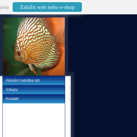
Založit web nebo e-shop
jeme
Aktuální nabídka ryb
Vzkazy
Kontakt