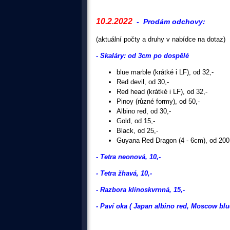
10.2.2022
- Prodám odchovy:
(aktuální počty a druhy v nabídce na dotaz)
- Skaláry: od 3cm po dospělé
blue marble (krátké i LF), od 32,-
Red devil, od 30,-
Red head (krátké i LF), od 32,-
Pinoy (různé formy), od 50,-
Albino red, od 30,-
Gold, od 15,-
Black, od 25,-
Guyana Red Dragon (4 - 6cm), od 200
- Tetra neonová, 10,-
- Tetra žhavá, 10,-
- Razbora klínoskvrnná, 15,-
- Paví oka ( Japan albino red, Moscow blue,