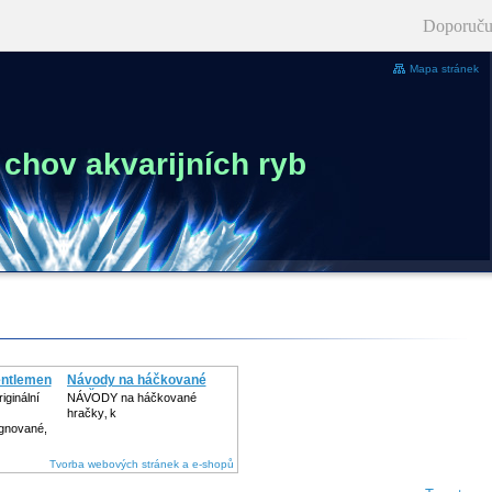
Doporuču
Mapa stránek
 chov akvarijních ryb
gentlemen
Návody na háčkované
hračk
iginální
NÁVODY na háčkované
hračky‚ k
ignované,
Tvorba webových stránek a e-shopů